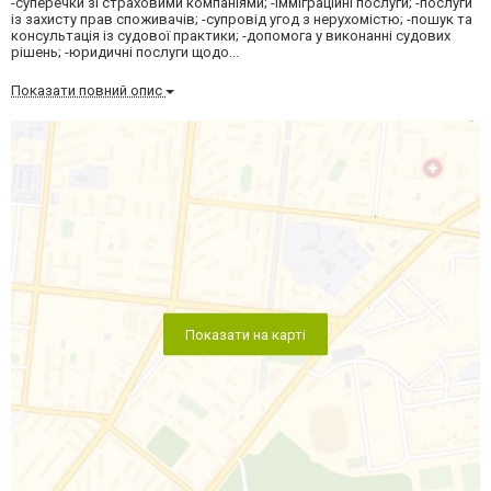
-суперечки зі страховими компаніями; -імміграційні послуги; -послуги
із захисту прав споживачів; -супровід угод з нерухомістю; -пошук та
консультація із судової практики; -допомога у виконанні судових
рішень; -юридичні послуги щодо...
Показати повний опис
Показати на карті