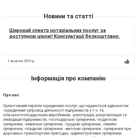
Новини та статті
Широкий спектр нотаріальних послуг за
доступною ціною! Консультації безкоштовно.
1 жовтня 2016 р.
Інформація про компанію
Про нас
Орієнтовний перелік юридичних послуг, що надаються адвокатом:
-юридичний супровід діяльності підприємств у т.ч. та
сільськогосподарських виробників; -реєстрація, реорганізація та
ліквідація підприємств; -господарські суперечки; -податкові
суперечки; -земельні суперечки; -трудові суперечки; -сімейні
суперечки; -спадкові суперечки; -житлові суперечки; -суперечки при
дорожньо-транспортних пригодах; -адміністративні суперечки;