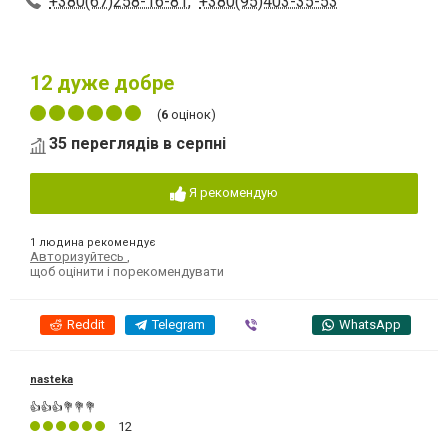
+380(67)258-16-81
,
+380(95)403-35-53
12
дуже добре
(
6
оцінок)
35 переглядів в серпні
Я рекомендую
1 людина рекомендує
Авторизуйтесь
,
щоб оцінити і порекомендувати
Reddit
Telegram
Viber
WhatsApp
nasteka
👍👍👍💐💐💐
12